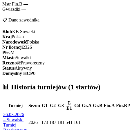
Mstr Fin.B
—
Gwiazdki
—
📋 Dane zawodnika
Klub
KB Suwałki
Kraj
Polska
Narodowość
Polska
Nr licencji
2326
Płeć
M
Miasto
Suwałki
Ręczność
Praworęczny
Status
Aktywny
Domyślny HCP
0
📊 Historia turniejów (1 startów)
Σ
Turniej
Sezon
G1
G2
G3
G4
Gr.A
Gr.B
Fin.A
Fin.B
E1
26.03.2026
– Suwalski
2026
173
187
181
541
161
—
—
—
—
Turniej