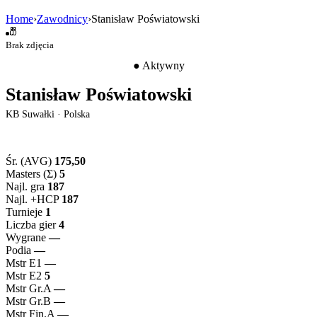
Home
›
Zawodnicy
›
Stanisław Poświatowski
🎳
Brak zdjęcia
● Aktywny
Stanisław Poświatowski
KB Suwałki · Polska
📊 STATYSTYKI ZE WSZYSTKICH TURNIEJÓW
Śr. (AVG)
175,50
Masters (Σ)
5
Najl. gra
187
Najl. +HCP
187
Turnieje
1
Liczba gier
4
Wygrane
—
Podia
—
Mstr E1
—
Mstr E2
5
Mstr Gr.A
—
Mstr Gr.B
—
Mstr Fin.A
—