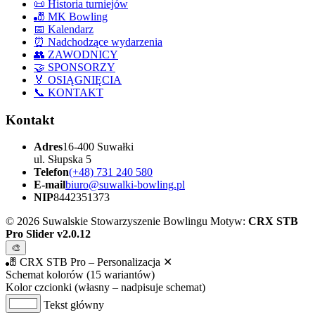
📜 Historia turniejów
🎳 MK Bowling
📅 Kalendarz
⏰ Nadchodzące wydarzenia
👥 ZAWODNICY
🤝 SPONSORZY
🏅 OSIĄGNIĘCIA
📞 KONTAKT
Kontakt
Adres
16-400 Suwałki
ul. Słupska 5
Telefon
(+48) 731 240 580
E-mail
biuro@suwalki-bowling.pl
NIP
8442351373
© 2026 Suwalskie Stowarzyszenie Bowlingu
Motyw:
CRX STB
Pro Slider v2.0.12
🎨
🎳 CRX STB Pro – Personalizacja
✕
Schemat kolorów (15 wariantów)
Kolor czcionki (własny – nadpisuje schemat)
Tekst główny