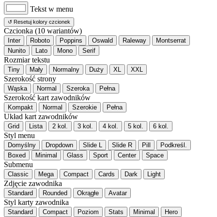
Tekst w menu
↺ Resetuj kolory czcionek
Czcionka (10 wariantów)
Inter
Roboto
Poppins
Oswald
Raleway
Montserrat
Nunito
Lato
Mono
Serif
Rozmiar tekstu
Tiny
Mały
Normalny
Duży
XL
XXL
Szerokość strony
Wąska
Normal
Szeroka
Pełna
Szerokość kart zawodników
Kompakt
Normal
Szerokie
Pełna
Układ kart zawodników
Grid
Lista
2 kol.
3 kol.
4 kol.
5 kol.
6 kol.
Styl menu
Domyślny
Dropdown
Slide L
Slide R
Pill
Podkreśl.
Boxed
Minimal
Glass
Sport
Center
Space
Submenu
Classic
Mega
Compact
Cards
Dark
Light
Zdjęcie zawodnika
Standard
Rounded
Okrągłe
Avatar
Styl karty zawodnika
Standard
Compact
Poziom
Stats
Minimal
Hero